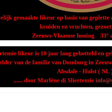
lijk gemaakte likeur op basis van geplette 
kruiden en vruchten, gezoet
Zeeuws-Vlaamse honing 33° al
rtemie likeur is 10 jaar lang gebotteld en 
elder van de familie van Domburg in Zeeuw
Absdale - Hulst ( NL 
...... door Marlène di Sliertemie
info@s