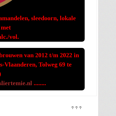
amandelen, sleedoorn, lokale
 met
c./vol.
gebrouwen van 2012 t/m 2022 in
s-Vlaanderen, Tolweg 69 te
)
liertemie.nl
........
↑↑↑